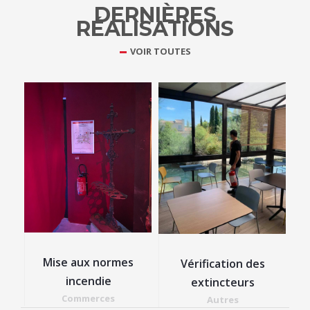
DERNIÈRES
RÉALISATIONS
VOIR TOUTES
Mise aux normes
Vérification des
Mi
incendie
extincteurs
Commerces
Autres